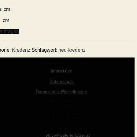
e: cm
: cm
 anfragen
gorie:
Kredenz
Schlagwort:
neu-kredenz
© Werner Holzer 2011-2026
Impressum
Datenschutz
Datenschutz Einstellungen
Öffnungszeiten
Die - Fr: 14 - 19 Uhr
Sa: 10 - 15 Uhr
Tel +43 (0) 676 412 64 17
E-Mail
office@galerieholzer.at