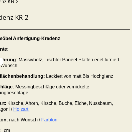
enz KR-2
denz KR-2
öbel Anfertigung-Kredenz
nte:
ührung:
Massivholz, Tischler Paneel Platten edel furniert
 Wunsch
flächenbehandlung:
Lackiert von matt Bis Hochglanz
hläge:
Messingbeschläge oder vernickelte
ingbeschläge
art:
Kirsche, Ahorn, Kirsche, Buche, Eiche, Nussbaum,
goni /
Holzart
ton:
nach Wunsch /
Farbton
:
cm