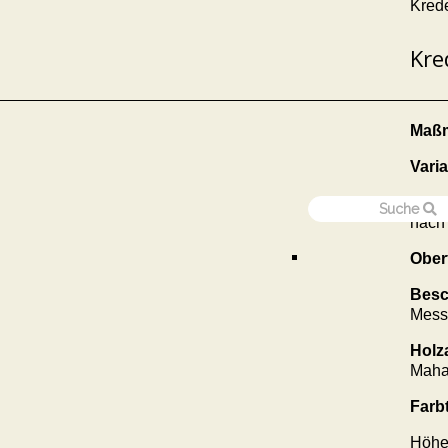
Kred
Kre
Maßm
Varia
Ausf
nach
Ober
Besc
Mess
Holz
Maha
Farb
Höhe