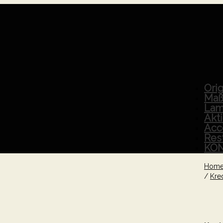
Orig
Maß
Lam
Akt
Acc
Res
KO
Hom
/
Kre