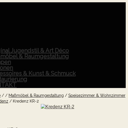
inal Jugendstil & Art Déco
möbel & Raumgestaltung
pen
ionen
essoires & Kunst & Schmuck
taurierung
NTAKT
e
/
/
Maßmöbel & Raumgestaltung
/
Speisezimmer & Wohnzimmer
denz
/
Kredenz KR-2