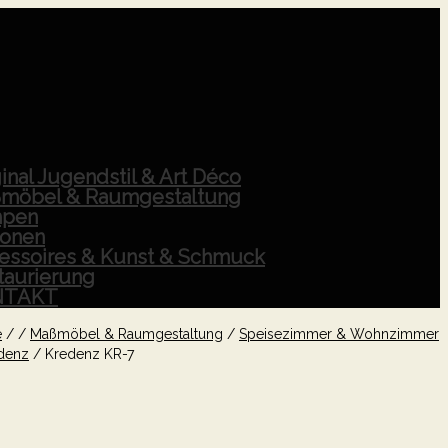
inal Jugendstil & Art Déco
möbel & Raumgestaltung
pen
ionen
essoires & Kunst & Schmuck
taurierung
NTAKT
e
/
/
Maßmöbel & Raumgestaltung
/
Speisezimmer & Wohnzimmer
denz
/
Kredenz KR-7