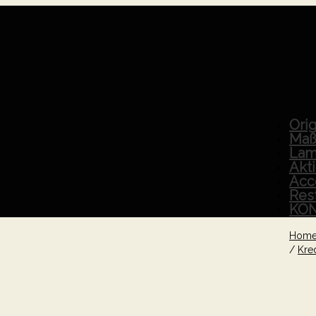
Orig
Maß
Lam
Akt
Acc
Res
KO
Hom
/
Kre