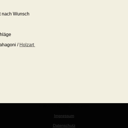
ert nach Wunsch
hläge
Mahagoni /
Holzart
© Werner Holzer 2011-2026
Impressum
Datenschutz