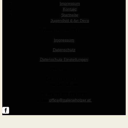
Impressum
Kontakt
Startseite
Jugendstil & Art Deco
© Werner Holzer 2011-2026
Impressum
Datenschutz
Datenschutz Einstellungen
Öffnungszeiten
Die - Fr: 14 - 19 Uhr
Sa: 10 - 15 Uhr
Tel +43 (0) 676 412 64 17
E-Mail
office@galerieholzer.at