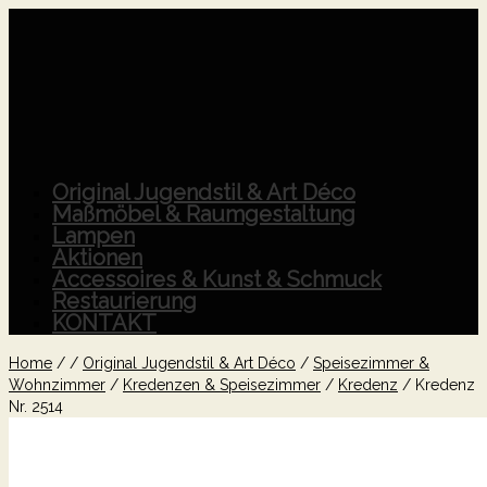
Original Jugendstil & Art Déco
Maßmöbel & Raumgestaltung
Lampen
Aktionen
Accessoires & Kunst & Schmuck
Restaurierung
KONTAKT
Home
/
/
Original Jugendstil & Art Déco
/
Speisezimmer &
Wohnzimmer
/
Kredenzen & Speisezimmer
/
Kredenz
/
Kredenz
Nr. 2514