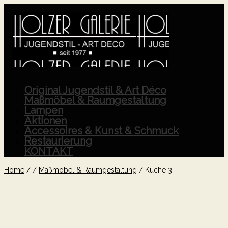
Original Jugendstil & Art Déco
Maßmöbel & Raumgestaltung
Lampen
Aktionen
Accessoires & Kunst & Schmuck
Restaurierung
KONTAKT
Home
/
/
Maßmöbel & Raumgestaltung
/
Küche 3