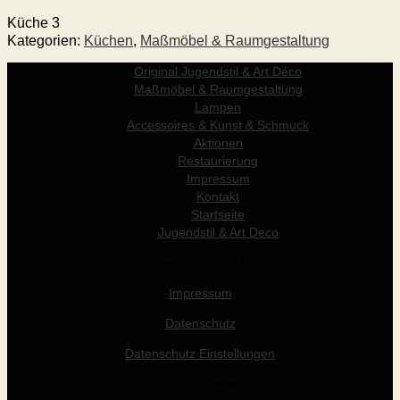
Küche 3
Kategorien:
Küchen
,
Maßmöbel & Raumgestaltung
Original Jugendstil & Art Déco
Maßmöbel & Raumgestaltung
Lampen
Accessoires & Kunst & Schmuck
Aktionen
Restaurierung
Impressum
Kontakt
Startseite
Jugendstil & Art Deco
© Werner Holzer 2011-2026
Impressum
Datenschutz
Datenschutz Einstellungen
Öffnungszeiten