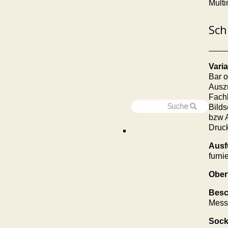
Multi
Sch
Vari
Bar
o
Auszu
Fachb
Bilds
bzw A
Druck
Ausf
furnie
Ober
Besc
Mess
Sock