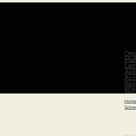
Orig
Maß
Lam
Akt
Acc
Res
KO
Hom
Schre