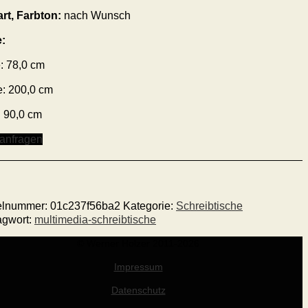
art
, Farbton
:
nach Wunsch
:
:
78
,0
cm
e:
200
,0 cm
:
90
,0 cm
 anfragen
kelnummer:
01c237f56ba2
Kategorie:
Schreibtische
agwort:
multimedia-schreibtische
© Werner Holzer 2011-2026
Impressum
Datenschutz