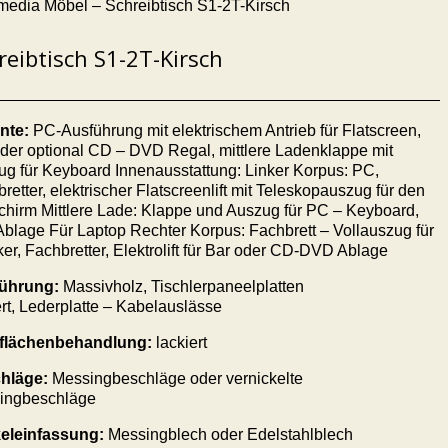
media Möbel – Schreibtisch S1-2T-Kirsch
reibtisch S1-2T-Kirsch
ante:
PC-Ausführung mit elektrischem Antrieb für
F
latscreen,
der optional CD – DVD Regal, mittlere Ladenklappe mit
g für Keyboard Innenausstattung: Linker Korpus: PC,
retter, elektrischer
F
latscreenlift mit Teleskopauszug für den
chirm Mittlere Lade: Klappe und Auszug für PC – Keyboard,
blage Für Laptop Rechter Korpus: Fachbrett – Vollauszug für
er, Fachbretter, Elektrolift für Bar oder CD-DVD Ablage
ührung:
Massivholz, Tischlerpaneelplatten
rt
,
Lederplatte – Kabelauslässe
flächenbehandlung:
lackiert
hläge:
Messingbeschläge
oder vernickelte
ingbeschläge
eleinfassung:
Messingblech oder Edelstahlblech