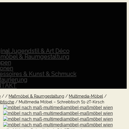
inal Jugendstil & Art Déco
möbel & Raumgestaltung
pen
ionen
essoires & Kunst & Schmuck
taurierung
NTAKT
e
/
/
Maßmöbel & Raumgestaltung
/
Multimedia-Möbel
/
ibtische
/
Multimedia Möbel – Schreibtisch S1-2T-Kirsch