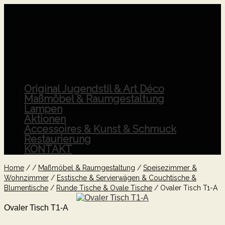
Original Jugendstil & Art Déco
Maßmöbel & Raumgestaltung
Lampen
Aktionen
Accessoires & Kunst & Schmuck
Restaurierung
KONTAKT
Home
/
/
Maßmöbel & Raumgestaltung
/
Speisezimmer &
Wohnzimmer
/
Esstische & Servierwägen & Couchtische &
Blumentische
/
Runde Tische & Ovale Tische
/
Ovaler Tisch T1-A
Ovaler Tisch T1-A