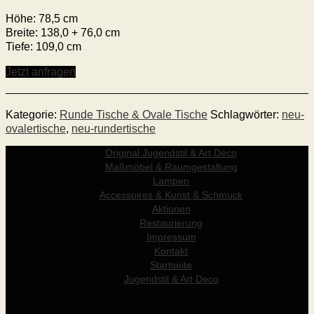
Höhe: 78,5 cm
Breite: 138,0 + 76,0 cm
Tiefe: 109,0 cm
Jetzt anfragen
Kategorie:
Runde Tische & Ovale Tische
Schlagwörter:
neu-
ovalertische
,
neu-rundertische
Original Jugendstil & Art Déco
Maßmöbel & Raumgestaltung
Lampen
Accessoires & Kunst & Schmuck
Aktionen
Restaurierung
Impressum
Kontakt
Startseite
Jugendstil & Art Deco
© Werner Holzer 2011-2026