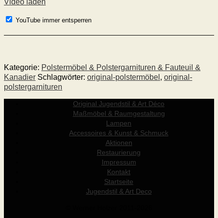
Video laden
YouTube immer entsperren
Kategorie:
Polstermöbel & Polstergarnituren & Fauteuil &
Kanadier
Schlagwörter:
original-polstermöbel
,
original-
polstergarnituren
Original Jugendstil & Art Déco
Maßmöbel & Raumgestaltung
Lampen
Accessoires & Kunst & Schmuck
Aktionen
Restaurierung
Impressum
Kontakt
Startseite
Jugendstil & Art Deco
© Werner Holzer 2011-2026