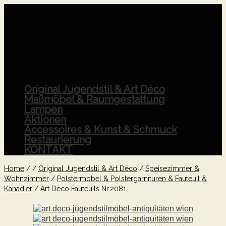
Original Jugendstil & Art Déco
Maßmöbel & Raumgestaltung
Lampen
Aktionen
Accessoires & Kunst & Schmuck
Restaurierung
KONTAKT
Home
/
/
Original Jugendstil & Art Déco
/
Speisezimmer &
Wohnzimmer
/
Polstermöbel & Polstergarnituren & Fauteuil &
Kanadier
/
Art Déco Fauteuils Nr.2081