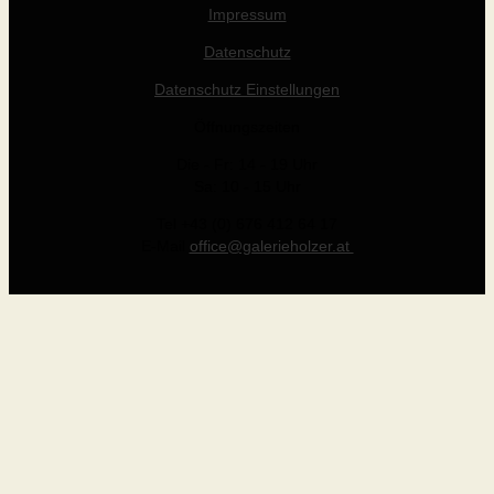
Impressum
Datenschutz
Datenschutz Einstellungen
Öffnungszeiten
Die - Fr: 14 - 19 Uhr
Sa: 10 - 15 Uhr
Tel +43 (0) 676 412 64 17
E-Mail
office@galerieholzer.at