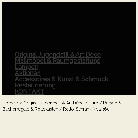
Original Jugendstil & Art Déco
Maßmöbel & Raumgestaltung
Lampen
Aktionen
Accessoires & Kunst & Schmuck
Restaurierung
KONTAKT
Home
/
/
Original Jugendstil & Art Déco
/
Büro
/
Regale &
Bücherregale & Rollokasten
/
Rollo-Schrank Nr. 2360