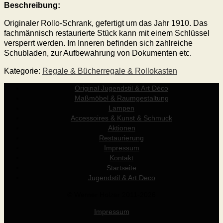
Beschreibung:
Originaler Rollo-Schrank, gefertigt um das Jahr 1910. Das
fachmännisch restaurierte Stück kann mit einem Schlüssel
versperrt werden. Im Inneren befinden sich zahlreiche
Schubladen, zur Aufbewahrung von Dokumenten etc.
Kategorie:
Regale & Bücherregale & Rollokasten
Original Jugendstil & Art Déco
Maßmöbel & Raumgestaltung
Lampen
Accessoires & Kunst & Schmuck
Aktionen
Restaurierung
Impressum
Kontakt
Startseite
Jugendstil & Art Deco
© Werner Holzer 2011-2026
Impressum