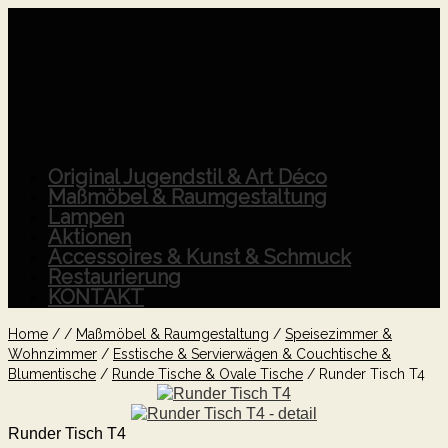
Original Jugendstil & Art Déco
Maßmöbel & Raumgestaltung
Lampen
Aktionen
Accessoires & Kunst & Schmuck
Restaurierung
KONTAKT
Home
/
/
Maßmöbel & Raumgestaltung
/
Speisezimmer &
Wohnzimmer
/
Esstische & Servierwägen & Couchtische &
Blumentische
/
Runde Tische & Ovale Tische
/
Runder Tisch T4
Runder Tisch T4