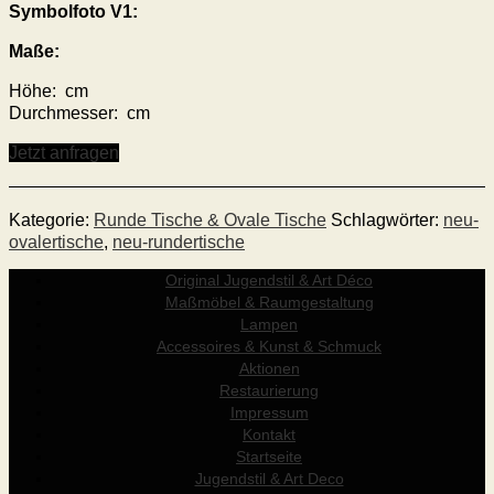
Symbolfoto V1:
Maße:
Höhe: cm
Durchmesser: cm
Jetzt anfragen
Kategorie:
Runde Tische & Ovale Tische
Schlagwörter:
neu-
ovalertische
,
neu-rundertische
Original Jugendstil & Art Déco
Maßmöbel & Raumgestaltung
Lampen
Accessoires & Kunst & Schmuck
Aktionen
Restaurierung
Impressum
Kontakt
Startseite
Jugendstil & Art Deco