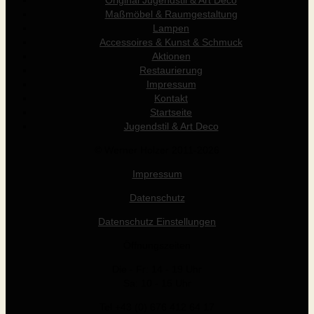
Original Jugendstil & Art Déco
Maßmöbel & Raumgestaltung
Lampen
Accessoires & Kunst & Schmuck
Aktionen
Restaurierung
Impressum
Kontakt
Startseite
Jugendstil & Art Deco
© Werner Holzer 2011-2026
Impressum
Datenschutz
Datenschutz Einstellungen
Öffnungszeiten
Die - Fr: 14 - 19 Uhr
Sa: 10 - 15 Uhr
Tel +43 (0) 676 412 64 17