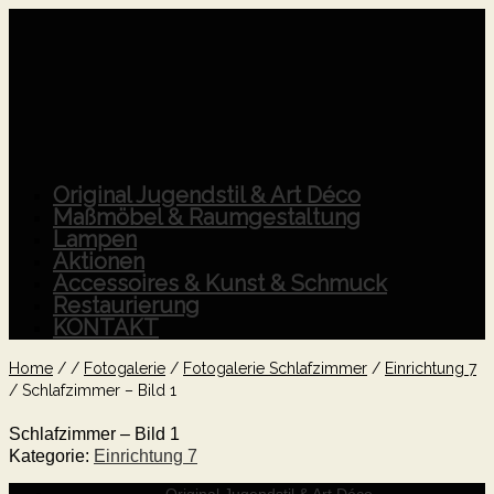
Original Jugendstil & Art Déco
Maßmöbel & Raumgestaltung
Lampen
Aktionen
Accessoires & Kunst & Schmuck
Restaurierung
KONTAKT
Home
/
/
Fotogalerie
/
Fotogalerie Schlafzimmer
/
Einrichtung 7
/
Schlafzimmer – Bild 1
Schlafzimmer – Bild 1
Kategorie:
Einrichtung 7