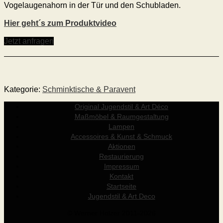
Vogelaugenahorn in der Tür und den Schubladen.
Hier geht´s zum Produktvideo
Jetzt anfragen
Kategorie:
Schminktische & Paravent
Original Jugendstil & Art Déco
Maßmöbel & Raumgestaltung
Lampen
Accessoires & Kunst & Schmuck
Aktionen
Restaurierung
Impressum
Kontakt
Startseite
Jugendstil & Art Deco
© Werner Holzer 2011-2026