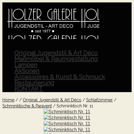
Original Jugendstil & Art Déco
Maßmöbel & Raumgestaltung
Lampen
Aktionen
Accessoires & Kunst & Schmuck
Restaurierung
KONTAKT
Home
/
/
Original Jugendstil & Art Déco
/
Schlafzimmer
/
Schminktische & Paravent
/
Schminktisch Nr. 11