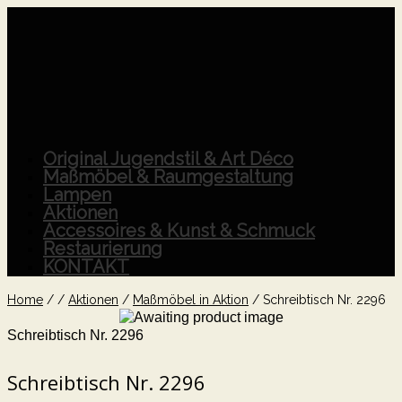
Original Jugendstil & Art Déco
Maßmöbel & Raumgestaltung
Lampen
Aktionen
Accessoires & Kunst & Schmuck
Restaurierung
KONTAKT
Home
/
/
Aktionen
/
Maßmöbel in Aktion
/
Schreibtisch Nr. 2296
Schreibtisch Nr. 2296
Schreibtisch Nr. 2296