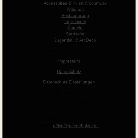
Accessoires & Kunst & Schmuck
Aktionen
Restaurierung
Impressum
Kontakt
Startseite
Jugendstil & Art Deco
© Werner Holzer 2011-2026
Impressum
Datenschutz
Datenschutz Einstellungen
Öffnungszeiten
Die - Fr: 14 - 19 Uhr
Sa: 10 - 15 Uhr
Tel +43 (0) 676 412 64 17
E-Mail
office@galerieholzer.at