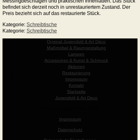
Messingbeschlägen und praktischen Innenladen. Das Stück
befindet sich derzeit noch in unrestauriertem Zustand. Der
Preis bezieht sich auf das restaurierte Stück.
Kategorie:
Schreibtische
Kategorie:
Schreibtische
Original Jugendstil & Art Déco
Maßmöbel & Raumgestaltung
Lampen
Accessoires & Kunst & Schmuck
Aktionen
Restaurierung
Impressum
Kontakt
Startseite
Jugendstil & Art Deco
© Werner Holzer 2011-2026
Impressum
Datenschutz