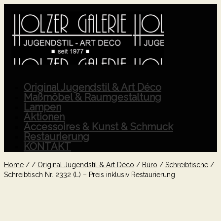
Original Jugendstil & Art Déco
Maßmöbel & Raumgestaltung
Lampen
Aktionen
Accessoires & Kunst & Schmuck
Restaurierung
KONTAKT
Home
/
/
Original Jugendstil & Art Déco
/
Büro
/
Schreibtische
/
Schreibtisch Nr. 2332 (L) – Preis inklusiv Restaurierung