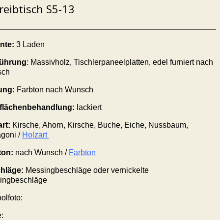
reibtisch S5-13
nte:
3 Laden
ührung
: Massivholz,
Tischlerpaneelplatten, edel furniert nach
sch
ung:
Farbton nach Wunsch
flächenbehandlung:
lackiert
art:
Kirsche, Ahorn, Kirsche, Buche, Eiche, Nussbaum,
goni /
Holzart
ton:
nach Wunsch /
Farbton
hläge
:
Messing
beschläge
oder vernickelte
ing
beschläge
olfoto:
: