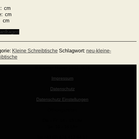
: cm
e: cm
: cm
 anfragen
gorie:
Kleine Schreibtische
Schlagwort:
neu-kleine-
ibtische
© Werner Holzer 2011-2026
Impressum
Datenschutz
Datenschutz Einstellungen
Öffnungszeiten
Die - Fr: 14 - 19 Uhr
Sa: 10 - 15 Uhr
Tel +43 (0) 676 412 64 17