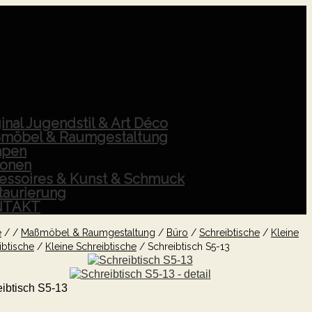
inal Jugendstil & Art Déco
möbel & Raumgestaltung
pen
ionen
essoires & Kunst & Schmuck
taurierung
NTAKT
e
/
/
Maßmöbel & Raumgestaltung
/
Büro
/
Schreibtische
/
Kleine
ibtische
/
Kleine Schreibtische
/
Schreibtisch S5-13
ibtisch S5-13