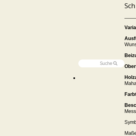
Sch
Varia
Ausf
Wun
Beiz
Ober
Holz
Maha
Farb
Besc
Mess
Symb
Maße