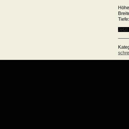
Höhe
Breit
Tiefe
Jetzt
Kate
schre