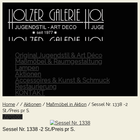
Original Jugendstil & Art Déco
Maßmöbel & Raumgestaltung
Lampen
Aktionen
Accessoires & Kunst & Schmuck
Restaurierung
KONTAKT
Home
/
/
Aktionen
/
Maßmöbel in Aktion
/
Sessel Nr. 1338 -2
St./Preis pr S.
Angebot!
Sessel Nr. 1338 -2 St./Preis pr S.