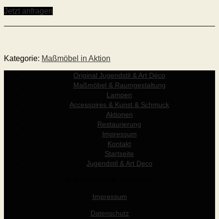
Jetzt anfragen
Kategorie:
Maßmöbel in Aktion
Original Jugendstil & Art Déco
Maßmöbel & Raumgestaltung
Lampen
Accessoires & Kunst & Schmuck
Aktionen
Restaurierung
Impressum
Kontakt
Startseite
Jugendstil & Art Deco
© Werner Holzer 2011-2026
Impressum
Datenschutz