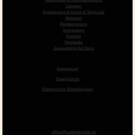
Maßmöbel & Raumgestaltung
Lampen
Accessoires & Kunst & Schmuck
Aktionen
Restaurierung
Impressum
Kontakt
Startseite
Jugendstil & Art Deco
© Werner Holzer 2011-2026
Impressum
Datenschutz
Datenschutz Einstellungen
Öffnungszeiten
Die - Fr: 14 - 19 Uhr
Sa: 10 - 15 Uhr
Tel +43 (0) 676 412 64 17
E-Mail
office@galerieholzer.at