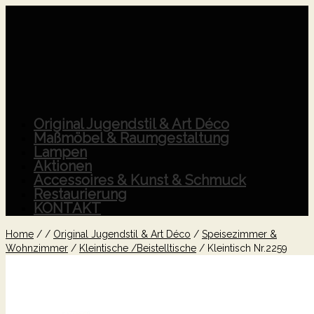
Original Jugendstil & Art Déco
Maßmöbel & Raumgestaltung
Lampen
Aktionen
Accessoires & Kunst & Schmuck
Restaurierung
KONTAKT
Home
/
/
Original Jugendstil & Art Déco
/
Speisezimmer &
Wohnzimmer
/
Kleintische /Beistelltische
/
Kleintisch Nr.2259