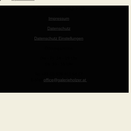
© Werner Holzer 2011-2026
Impressum
Datenschutz
Datenschutz Einstellungen
Öffnungszeiten
Die - Fr: 14 - 19 Uhr
Sa: 10 - 15 Uhr
Tel +43 (0) 676 412 64 17
E-Mail
office@galerieholzer.at