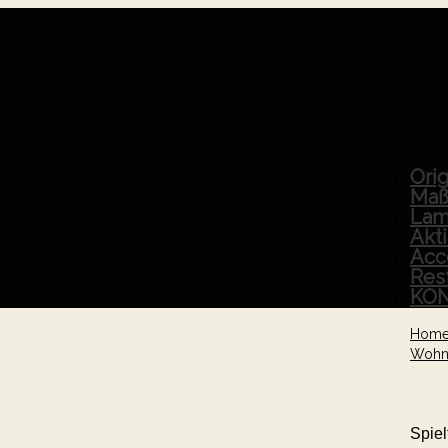
Orig
Maß
Lam
Akt
Acc
Res
KO
Hom
Wohn
Spiel