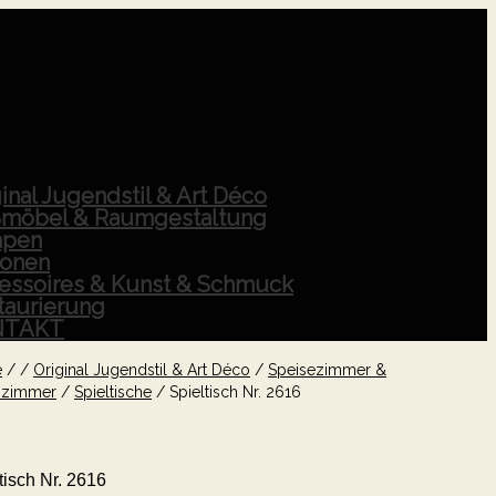
inal Jugendstil & Art Déco
möbel & Raumgestaltung
pen
ionen
essoires & Kunst & Schmuck
taurierung
NTAKT
e
/
/
Original Jugendstil & Art Déco
/
Speisezimmer &
zimmer
/
Spieltische
/
Spieltisch Nr. 2616
tisch Nr. 2616