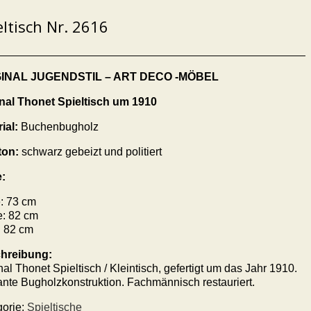
eltisch Nr. 2616
GINAL JUGENDSTIL – ART DECO -MÖBEL
inal Thonet
Spieltisch
um 1910
ial:
Buchenbugholz
ton:
schwarz gebeizt und politiert
:
: 73 cm
e: 82 cm
: 82 cm
hreibung:
nal Thonet Spieltisch / Kleintisch, gefertigt um das Jahr 1910.
nte Bugholzkonstruktion. Fachmännisch restauriert.
gorie:
Spieltische