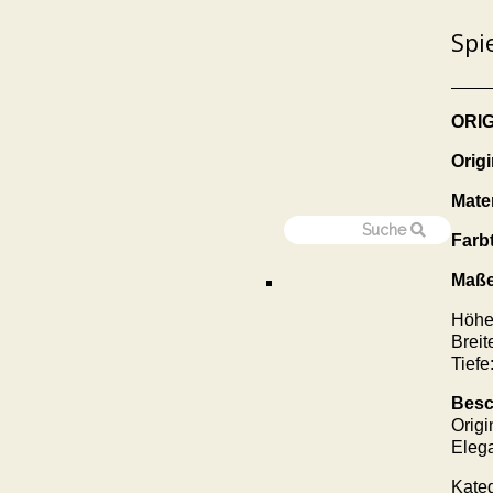
Spi
ORI
Orig
Mater
Farb
Maße
Höhe
Breit
Tiefe
Besc
Origi
Elega
Kate