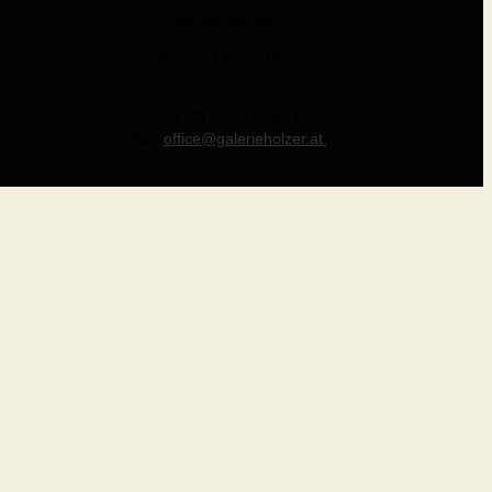
Öffnungszeiten
Die - Fr: 14 - 19 Uhr
Sa: 10 - 15 Uhr
Tel +43 (0) 676 412 64 17
E-Mail
office@galerieholzer.at