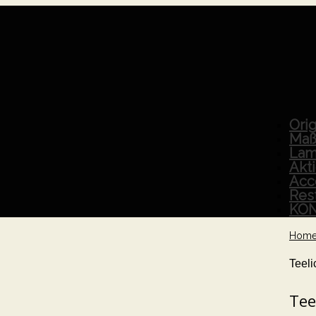
Orig
Maß
Lam
Akt
Acc
Res
KO
Hom
Teeli
Tee