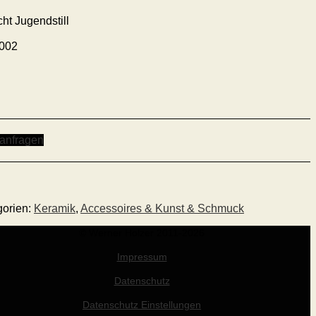
cht Jugendstill
002
 anfragen
gorien:
Keramik
,
Accessoires & Kunst & Schmuck
© Werner Holzer 2011-2026
Impressum
Datenschutz
Datenschutz Einstellungen