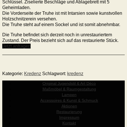
Schlüssel. Ziselierte Beschläge und Ablagebrett mit 5
Geheimladen.
Die Vorderseite der Truhe ist mit Intarsien sowie kunstvollen
Holzschnitzerein versehen.
Die Truhe steht auf einem Sockel und ist somit abnehmbar.
Die Truhe befindet sich derzeit noch in unrestauriertem
Zustand. Der Preis bezieht sich auf das restaurierte Stück.
Jetzt anfragen
Kategorie:
Kredenz
Schlagwort:
kredenz
Original Jugendstil & Art Déco
Maßmöbel & Raumgestaltung
Lampen
Accessoires & Kunst & Schmuck
Aktionen
Restaurierung
Impressum
Kontakt