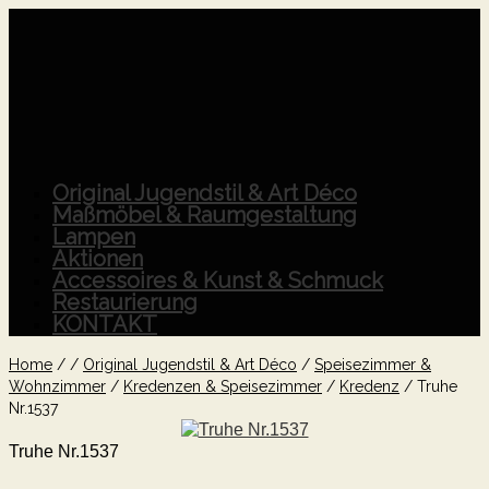
Original Jugendstil & Art Déco
Maßmöbel & Raumgestaltung
Lampen
Aktionen
Accessoires & Kunst & Schmuck
Restaurierung
KONTAKT
Home
/
/
Original Jugendstil & Art Déco
/
Speisezimmer &
Wohnzimmer
/
Kredenzen & Speisezimmer
/
Kredenz
/
Truhe
Nr.1537
Truhe Nr.1537