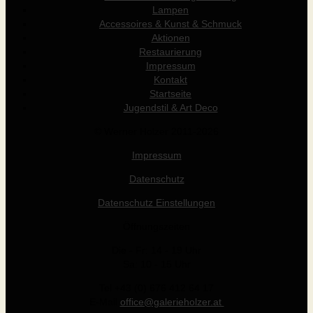
Lampen
Accessoires & Kunst & Schmuck
Aktionen
Restaurierung
Impressum
Kontakt
Startseite
Jugendstil & Art Deco
© Werner Holzer 2011-2026
Impressum
Datenschutz
Datenschutz Einstellungen
Öffnungszeiten
Die - Fr: 14 - 19 Uhr
Sa: 10 - 15 Uhr
Tel +43 (0) 676 412 64 17
E-Mail
office@galerieholzer.at