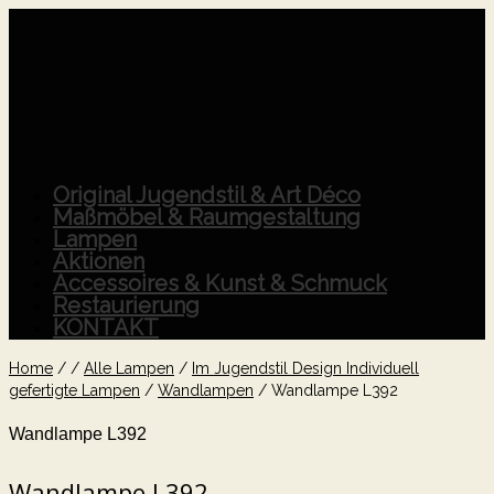
Original Jugendstil & Art Déco
Maßmöbel & Raumgestaltung
Lampen
Aktionen
Accessoires & Kunst & Schmuck
Restaurierung
KONTAKT
Home
/
/
Alle Lampen
/
Im Jugendstil Design Individuell
gefertigte Lampen
/
Wandlampen
/
Wandlampe L392
Wandlampe L392
Wandlampe L392