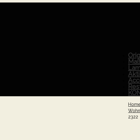
Orig
Maß
Lam
Akt
Acc
Res
KO
Hom
Wohn
2322