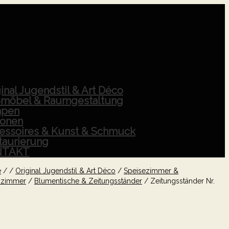
inal Jugendstil & Art Déco
möbel & Raumgestaltung
pen
ionen
essoires & Kunst & Schmuck
taurierung
NTAKT
e
/
/
Original Jugendstil & Art Déco
/
Speisezimmer &
zimmer
/
Blumentische & Zeitungsständer
/
Zeitungsständer Nr.