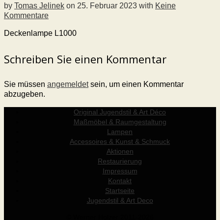
by
Tomas Jelinek
on
25. Februar 2023
with
Keine
Kommentare
Deckenlampe L1000
Schreiben Sie einen Kommentar
Sie müssen
angemeldet
sein, um einen Kommentar
abzugeben.
Original Jugendstil & Art Déco
Maßmöbel & Raumgestaltung
Lampen
Accessoires & Kunst & Schmuck
Aktionen
Restaurierung
Impressum
Kontakt
Startseite
Jugendstil & Art Deco
© Werner Holzer 2011-2026