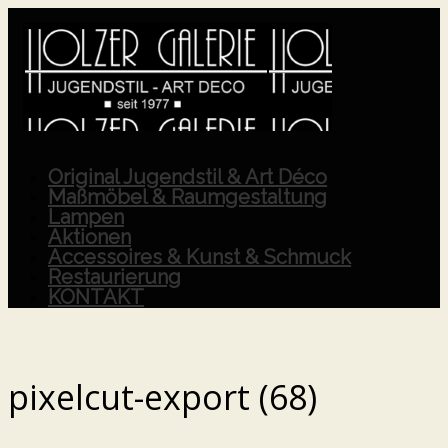
Original Jugendstil & Art Déco
Maßmöbel & Raumgestaltung
Lampen
Aktionen
Accessoires & Kunst & Schmuck
Restaurierung
KONTAKT
pixelcut-export (68)