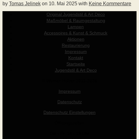
by
Tomas Jelinek
on
10. Mai 2025
with
Keine Kommentare
Original Jugendstil & Art Déco
Maßmöbel & Raumgestaltung
Lampen
Accessoires & Kunst & Schmuck
Aktionen
Restaurierung
Impressum
Kontakt
Startseite
Jugendstil & Art Deco
© Werner Holzer 2011-2026
Impressum
Datenschutz
Datenschutz Einstellungen
Öffnungszeiten
Die - Fr: 14 - 19 Uhr