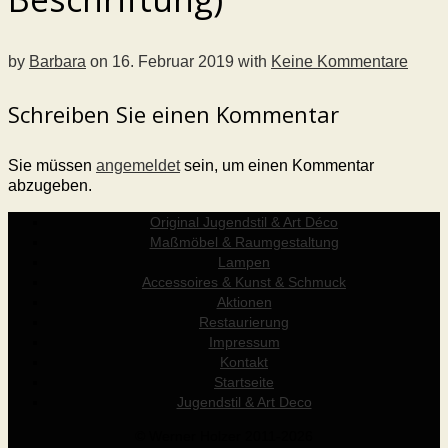
by
Barbara
on
16. Februar 2019
with
Keine Kommentare
Schreiben Sie einen Kommentar
Sie müssen
angemeldet
sein, um einen Kommentar
abzugeben.
Original Jugendstil & Art Déco
Maßmöbel & Raumgestaltung
Lampen
Accessoires & Kunst & Schmuck
Aktionen
Restaurierung
Impressum
Kontakt
Startseite
Jugendstil & Art Deco
© Werner Holzer 2011-2026