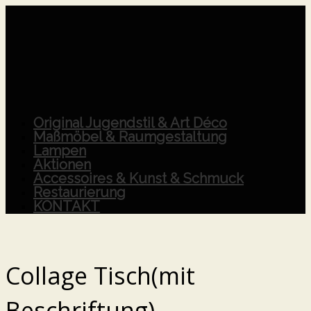
Original Jugendstil & Art Déco
Maßmöbel & Raumgestaltung
Lampen
Aktionen
Accessoires & Kunst & Schmuck
Restaurierung
KONTAKT
Collage Tisch(mit
Beschriftung)