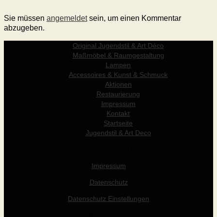
Sie müssen
angemeldet
sein, um einen Kommentar
abzugeben.
Original Jugendstil & Art Déco
Maßmöbel & Raumgestaltung
Lampen
Accessoires & Kunst & Schmuck
Aktionen
Restaurierung
Impressum
Kontakt
Startseite
Jugendstil & Art Deco
© Werner Holzer 2011-2026
Impressum
Datenschutz
Datenschutz Einstellungen
Öffnungszeiten