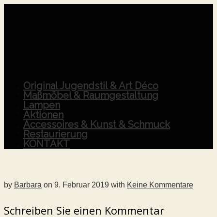
Original Jugendstil & Art Déco
Maßmöbel & Raumgestaltung
Lampen
Aktionen
Accessoires & Kunst & Schmuck
Restaurierung
KONTAKT
by
Barbara
on
9. Februar 2019
with
Keine Kommentare
Schreiben Sie einen Kommentar