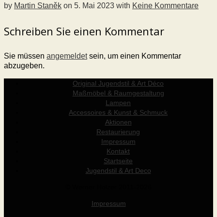
by
Martin Staněk
on
5. Mai 2023
with
Keine Kommentare
Schreiben Sie einen Kommentar
Sie müssen
angemeldet
sein, um einen Kommentar
abzugeben.
Original Jugendstil & Art Déco
Maßmöbel & Raumgestaltung
Lampen
Accessoires & Kunst & Schmuck
Aktionen
Restaurierung
Impressum
Kontakt
Startseite
Jugendstil & Art Deco
© Werner Holzer 2011-2026
Impressum