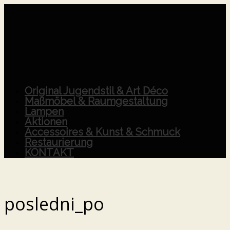
Original Jugendstil & Art Déco
Maßmöbel & Raumgestaltung
Lampen
Aktionen
Accessoires & Kunst & Schmuck
Restaurierung
KONTAKT
posledni_po