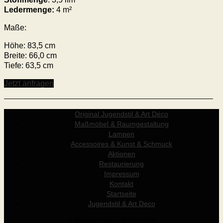
Ledermenge:
4 m²
Maße:
Höhe: 83,5 cm
Breite: 66,0 cm
Tiefe: 63,5 cm
Jetzt anfragen
Original Jugendstil & Art Déco
Maßmöbel & Raumgestaltung
Lampen
Accessoires & Kunst & Schmuck
Aktionen
Restaurierung
Impressum
Kontakt
Startseite
Jugendstil & Art Deco
© Werner Holzer 2011-2026