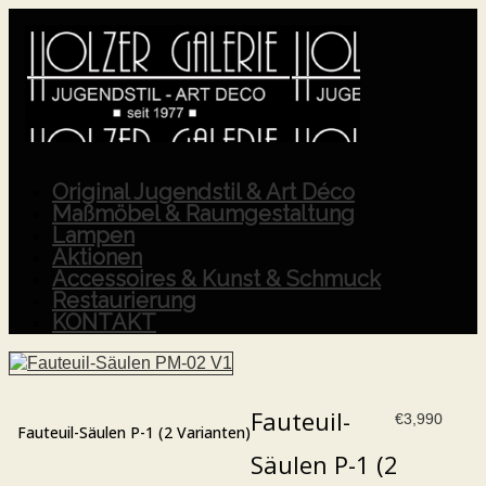
Original Jugendstil & Art Déco
Maßmöbel & Raumgestaltung
Lampen
Aktionen
Accessoires & Kunst & Schmuck
Restaurierung
KONTAKT
Fauteuil-
€
3,990
Fauteuil-Säulen P-1 (2 Varianten)
Säulen P-1 (2