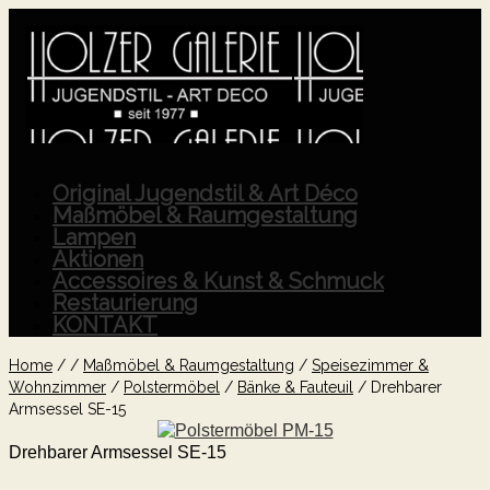
Original Jugendstil & Art Déco
Maßmöbel & Raumgestaltung
Lampen
Aktionen
Accessoires & Kunst & Schmuck
Restaurierung
KONTAKT
Home
/
/
Maßmöbel & Raumgestaltung
/
Speisezimmer &
Wohnzimmer
/
Polstermöbel
/
Bänke & Fauteuil
/
Drehbarer
Armsessel SE-15
Drehbarer Armsessel SE-15