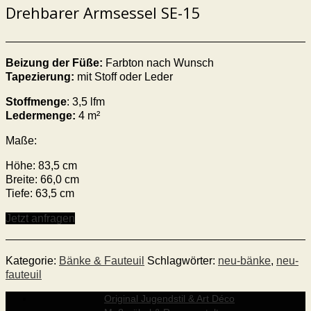
Drehbarer Armsessel SE-15
Beizung der Füße:
Farbton nach Wunsch
Tapezierung:
mit Stoff oder Leder
Stoffmenge
: 3,5 lfm
Ledermenge:
4 m²
Maße:
Höhe: 83,5 cm
Breite: 66,0 cm
Tiefe: 63,5 cm
Jetzt anfragen
Kategorie:
Bänke & Fauteuil
Schlagwörter:
neu-bänke
,
neu-
fauteuil
Original Jugendstil & Art Déco