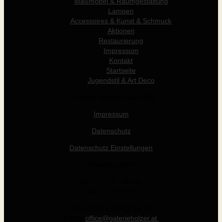
Maßmöbel & Raumgestaltung
Lampen
Accessoires & Kunst & Schmuck
Aktionen
Restaurierung
Impressum
Kontakt
Startseite
Jugendstil & Art Deco
© Werner Holzer 2011-2026
Impressum
Datenschutz
Datenschutz Einstellungen
Öffnungszeiten
Die - Fr: 14 - 19 Uhr
Sa: 10 - 15 Uhr
Tel +43 (0) 676 412 64 17
E-Mail
office@galerieholzer.at