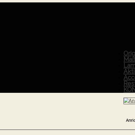
Orig
Maß
Lam
Akt
Acc
Res
KO
Anri