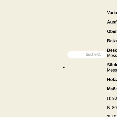
Vari
Ausf
Ober
Beiz
Besc
Mess
Säul
Mess
Holza
Maße
H: 90
B: 8