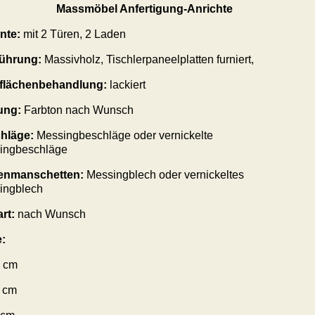
Massmöbel Anfertigung-Anrichte
ante:
mit 2 Türen, 2 Laden
ührung:
Massivholz, Tischlerpaneelplatten furniert,
flächenbehandlung:
lackiert
ung:
Farbton nach Wunsch
hläge:
Messingbeschläge oder vernickelte
ingbeschläge
enmanschetten:
Messingblech oder vernickeltes
ingblech
rt:
nach Wunsch
:
cm
0 cm