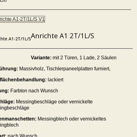
 cm
Anrichte A1 2T/1L/S
chte A1-2T/1L/S
Variante:
mit 2 Türen, 1 Lade, 2 Säulen
ührung:
Massivholz, Tischlerpaneelplatten furniert,
flächenbehandlung:
lackiert
ung:
Farbton nach Wunsch
hläge:
Messingbeschläge oder vernickelte
ingbeschläge
enmanschetten:
Messingblech oder vernickeltes
ingblech
rt:
nach Wunsch