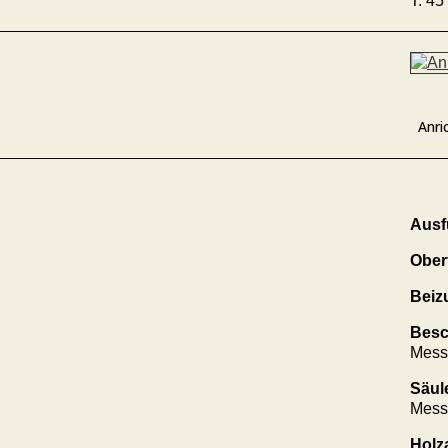
T: 45
Anri
Ausf
Ober
Beiz
Besc
Mess
Säul
Mess
Holza