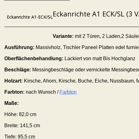
Eckanrichte A1 ECK/SL (3 
Eckanrichte A1-ECK/SL
Variante:
mit 2 Türen, 2 Laden,2 Säulen
Ausführung:
Massivholz, Tischler Paneel Platten edel furni
Oberflächenbehandlung:
Lackiert von matt Bis Hochglanz
Beschläge:
Messingbeschläge oder vernickelte Messingbes
Holzart:
Kirsche, Ahorn, Kirsche, Buche, Eiche, Nussbaum, 
Farbton:
nach Wunsch /
Farbton
Maße:
Höhe: 82,0 cm
Breite: 141,5 cm
Tiefe: 95,5 cm