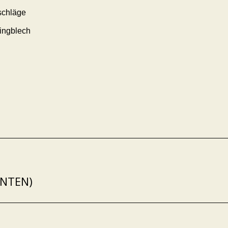
schläge
ingblech
ANTEN)