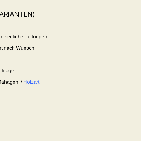
VARIANTEN)
, seitliche Füllungen
ert nach Wunsch
chläge
Mahagoni /
Holzart