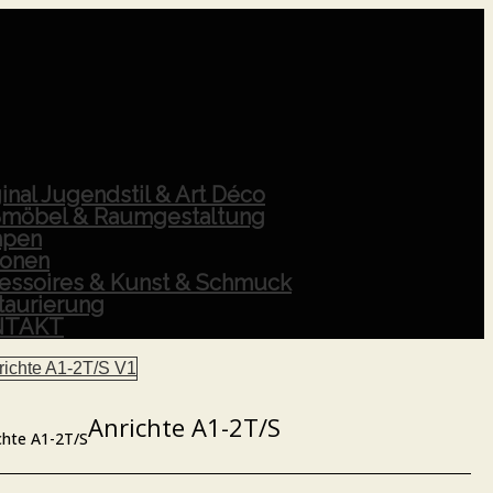
inal Jugendstil & Art Déco
möbel & Raumgestaltung
pen
ionen
essoires & Kunst & Schmuck
taurierung
NTAKT
Anrichte A1-2T/S
chte A1-2T/S