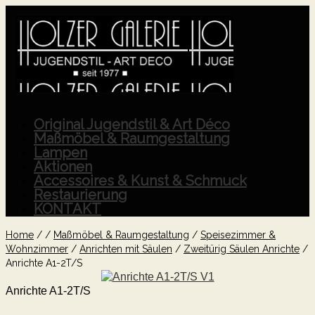
Original Jugendstil & Art Déco
Maßmöbel & Raumgestaltung
Lampen
Aktionen
Accessoires & Kunst & Schmuck
Restaurierung
KONTAKT
Home
/
/
Maßmöbel & Raumgestaltung
/
Speisezimmer &
Wohnzimmer
/
Anrichten mit Säulen
/
Zweitürig Säulen Anrichte
/
Anrichte A1-2T/S
Anrichte A1-2T/S