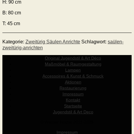
H: 90
cm
B: 80 cm
T: 45 cm
Kategorie:
Zweitürig Säulen Anrichte
Schlagwort:
saülen-
zweitürig-anrichten
Original Jugendstil & Art Déco
Maßmöbel & Raumgestaltung
Lampen
Accessoires & Kunst & Schmuck
Aktionen
Restaurierung
Impressum
Kontakt
Startseite
Jugendstil & Art Deco
© Werner Holzer 2011-2026
Impressum