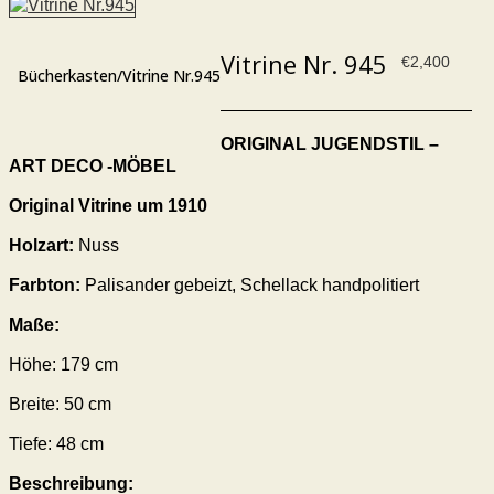
Vitrine Nr. 945
€
2,400
Bücherkasten/Vitrine Nr.945
ORIGINAL JUGENDSTIL –
ART DECO -MÖBEL
Original
Vitrine
um 1910
Holzart:
Nuss
Farbton:
Palisander
gebeizt,
Schellack handpolitiert
Maße:
Höhe:
179
cm
Breite:
50
cm
Tiefe:
48
cm
Beschreibung: