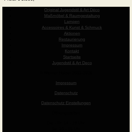
Original Jugendstil & Art Déco
Maßmöbel & Raumgestaltung
Lampen
Accessoires & Kunst & Schmuck
Aktionen
Restaurierung
Impressum
Kontakt
Startseite
Jugendstil & Art Deco
© Werner Holzer 2011-2026
Impressum
Datenschutz
Datenschutz Einstellungen
Öffnungszeiten
Die - Fr: 14 - 19 Uhr
Sa: 10 - 15 Uhr