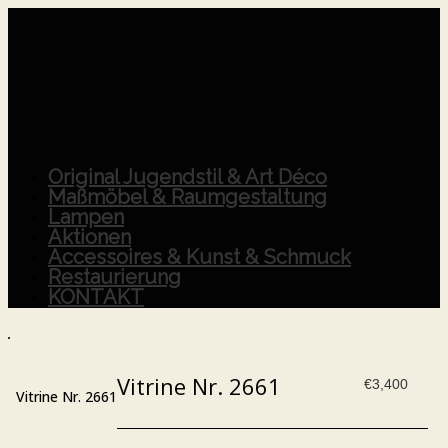
Original Jugendstil & Art Déco
Maßmöbel & Raumgestaltung
Lampen
Aktionen
Accessoires & Kunst & Schmuck
Restaurierung
KONTAKT
Vitrine Nr. 2661
€
3,400
Vitrine Nr. 2661