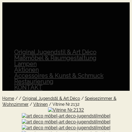
Original Jugendstil & Art Déco
Maßmöbel & Raumgestaltung
Lampen
Aktionen
Accessoires & Kunst & Schmuck
Restaurierung
KONTAKT
Home
/
/
Original Jugendstil & Art Déco
/
Speisezimmer &
Wohnzimmer
/
Vitrinen
/
Vitrine Nr.2132