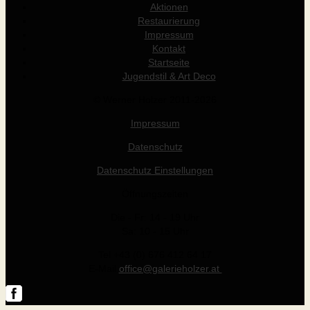
Aktionen
Restaurierung
Impressum
Kontakt
Startseite
Jugendstil & Art Deco
© Werner Holzer 2011-2026
Impressum
Datenschutz
Datenschutz Einstellungen
Öffnungszeiten
Die - Fr: 14 - 19 Uhr
Sa: 10 - 15 Uhr
Tel +43 (0) 676 412 64 17
E-Mail
office@galerieholzer.at