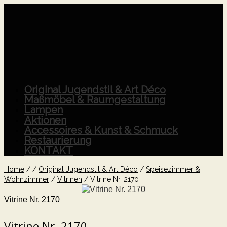
Original Jugendstil & Art Déco
Maßmöbel & Raumgestaltung
Lampen
Aktionen
Accessoires & Kunst & Schmuck
Restaurierung
KONTAKT
Home
/
/
Original Jugendstil & Art Déco
/
Speisezimmer &
Wohnzimmer
/
Vitrinen
/
Vitrine Nr. 2170
Vitrine Nr. 2170
Vitrine Nr. 2170