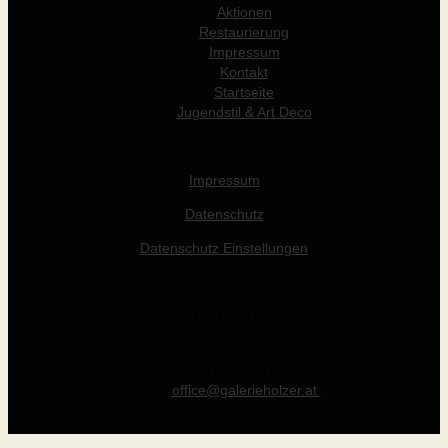
Aktionen
Restaurierung
Impressum
Kontakt
Startseite
Jugendstil & Art Deco
© Werner Holzer 2011-2026
Impressum
Datenschutz
Datenschutz Einstellungen
Öffnungszeiten
Die - Fr: 14 - 19 Uhr
Sa: 10 - 15 Uhr
Tel +43 (0) 676 412 64 17
E-Mail
office@galerieholzer.at