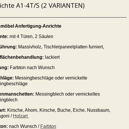
ichte A1-4T/S (2 VARIANTEN)
möbel Anfertigung-Anrichte
ante:
mit
4
Türen
, 2 Säulen
ührung:
Massivholz, Tischlerpaneelplatten furniert,
flächenbehandlung:
lackiert
ung:
Farbton nach Wunsch
hläge:
Messingbeschläge oder vernickelte
ingbeschläge
enmanschetten:
Messingblech oder vernickeltes
ingblech
art:
Kirsche, Ahorn, Kirsche, Buche, Eiche, Nussbaum,
goni /
Holzart
ton:
nach Wunsch /
Farbton