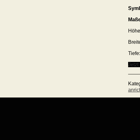
Symb
Maße
Höhe
Breit
Tiefe
Jetzt
Kate
anric