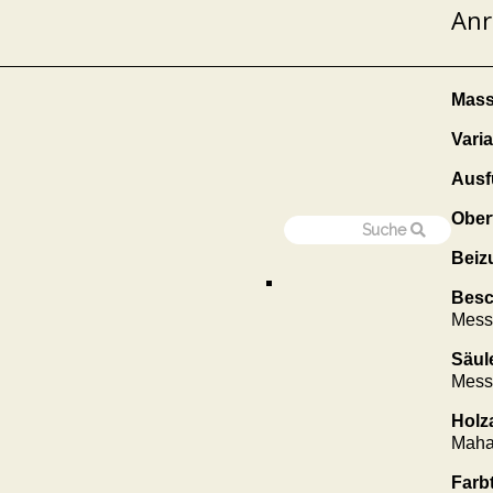
Anr
Mass
Vari
Ausf
Ober
Beiz
Besc
Mess
Säul
Mess
Holz
Maha
Farb