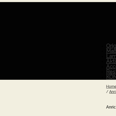
Orig
Maß
Lam
Akt
Acc
Res
KO
Hom
/
Anr
Anric