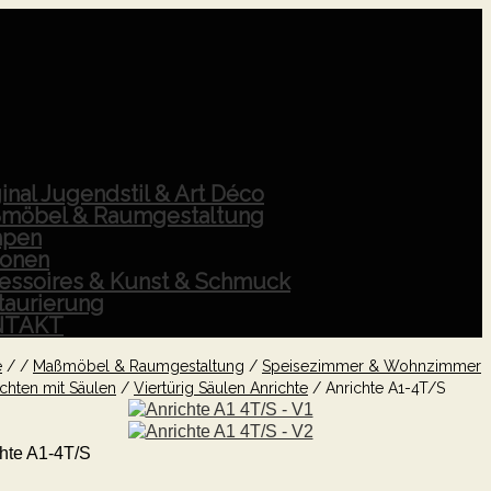
inal Jugendstil & Art Déco
möbel & Raumgestaltung
pen
ionen
essoires & Kunst & Schmuck
taurierung
NTAKT
e
/
/
Maßmöbel & Raumgestaltung
/
Speisezimmer & Wohnzimmer
ichten mit Säulen
/
Viertürig Säulen Anrichte
/
Anrichte A1-4T/S
hte A1-4T/S