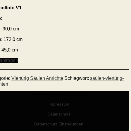
olfoto V1:
:
:
90,
0
cm
e:
172
,0 cm
:
4
5
,0
cm
 anfragen
gorie:
Viertürig Säulen Anrichte
Schlagwort:
saülen-viertürig-
hten
© Werner Holzer 2011-2026
Impressum
Datenschutz
Datenschutz Einstellungen