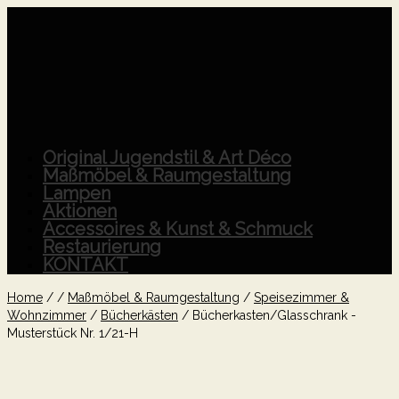
Original Jugendstil & Art Déco
Maßmöbel & Raumgestaltung
Lampen
Aktionen
Accessoires & Kunst & Schmuck
Restaurierung
KONTAKT
Home
/
/
Maßmöbel & Raumgestaltung
/
Speisezimmer &
Wohnzimmer
/
Bücherkästen
/
Bücherkasten/Glasschrank -
Musterstück Nr. 1/21-H