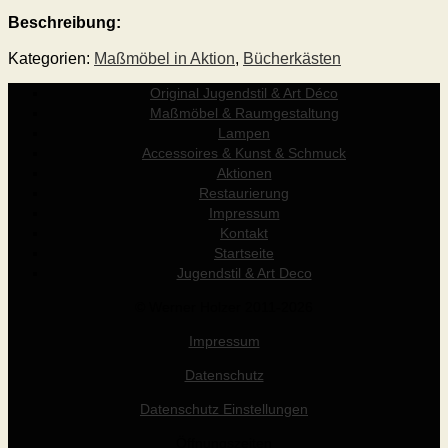
Beschreibung:
Kategorien:
Maßmöbel in Aktion
,
Bücherkästen
Original Jugendstil & Art Déco
Maßmöbel & Raumgestaltung
Lampen
Accessoires & Kunst & Schmuck
Aktionen
Restaurierung
Impressum
Kontakt
Startseite
Jugendstil & Art Deco
© Werner Holzer 2011-2026
Impressum
Datenschutz
Datenschutz Einstellungen
Öffnungszeiten