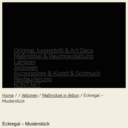
Original Jugendstil & Art Déco
Maßmöbel & Raumgestaltung
Lampen
Aktionen
Accessoires & Kunst & Schmuck
Restaurierung
KONTAKT
Home
/
/
Aktionen
/
Maßmöbel in Aktion
/
Eckregal –
Musterstück
Eckregal – Musterstück