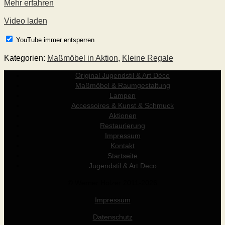
Mehr erfahren
Video laden
YouTube immer entsperren
Kategorien:
Maßmöbel in Aktion
,
Kleine Regale
Original Jugendstil & Art Déco
Maßmöbel & Raumgestaltung
Lampen
Accessoires & Kunst & Schmuck
Aktionen
Restaurierung
Impressum
Kontakt
Startseite
Jugendstil & Art Deco
© Werner Holzer 2011-2026
Impressum
Datenschutz