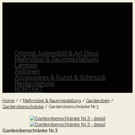
Original Jugendstil & Art Déco
Maßmöbel & Raumgestaltung
Lampen
Aktionen
Accessoires & Kunst & Schmuck
Restaurierung
KONTAKT
Home
/
/
Maßmöbel & Raumgestaltung
/
Garderoben
/
Garderobenschränke
/
Garderobenschränke Nr.3
Garderobenschränke Nr.3