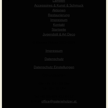
Lampen
Accessoires & Kunst & Schmuck
Aktionen
Restaurierung
Impressum
Kontakt
Startseite
Jugendstil & Art Deco
© Werner Holzer 2011-2026
Impressum
Datenschutz
Datenschutz Einstellungen
Öffnungszeiten
Die - Fr: 14 - 19 Uhr
Sa: 10 - 15 Uhr
Tel +43 (0) 676 412 64 17
E-Mail
office@galerieholzer.at