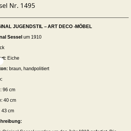
sel Nr. 1495
GINAL JUGENDSTIL – ART DECO -MÖBEL
nal Sessel
um 1910
ck
rt:
Eiche
ton:
braun, handpolitiert
:
: 96 cm
e: 40 cm
: 43 cm
hreibung: