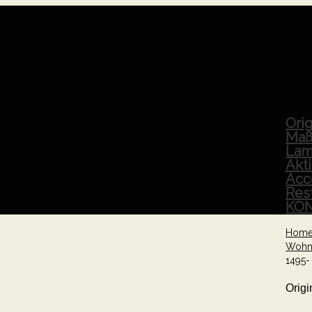
Orig
Maß
Lam
Akt
Acc
Res
KO
Hom
Wohn
1495-
Origi