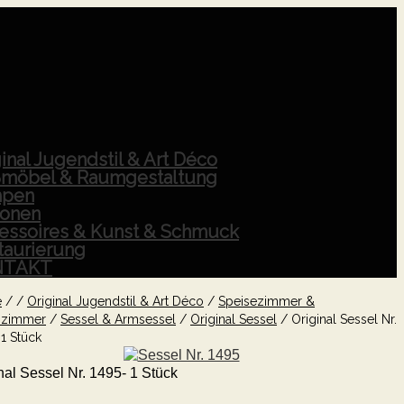
inal Jugendstil & Art Déco
möbel & Raumgestaltung
pen
ionen
essoires & Kunst & Schmuck
taurierung
NTAKT
e
/
/
Original Jugendstil & Art Déco
/
Speisezimmer &
zimmer
/
Sessel & Armsessel
/
Original Sessel
/
Original Sessel Nr.
 1 Stück
nal Sessel Nr. 1495- 1 Stück