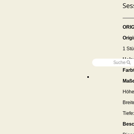
Ses
ORI
Origi
1 Stü
Holza
Farb
Maße
Höhe
Breit
Tiefe
Besc