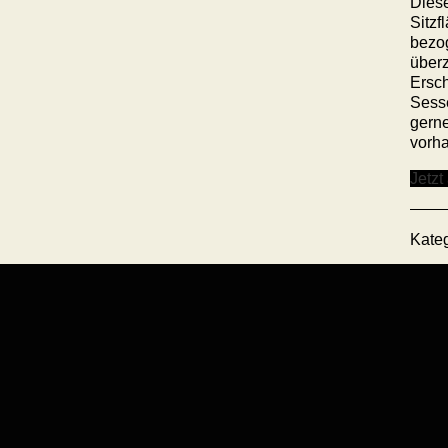
Diese
Sitz
bezo
überz
Ersch
Sesse
gerne
vorh
Jetzt
Kate