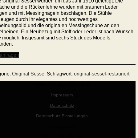
 Original Sessel wurden um das Jahr 1910 gefertigt. Die
fläche und die Rückenlehne wurden mit braunem Leder
gen und mit Messingnägeln beschlagen. Die Stühle
eugen durch ihr elegantes und hochwertiges
einungsbild und die originalen Messingschuhe an den
lbeinen. Ein Neubezug mit Stoff oder Leder ist nach Wunsch
 möglich. Insgesamt sind sechs Stück des Modells
anden.
 anfragen
gorie:
Original Sessel
Schlagwort:
original-sessel-restauriert
© Werner Holzer 2011-2026
Impressum
Datenschutz
Datenschutz Einstellungen
Öffnungszeiten
Die - Fr: 14 - 19 Uhr