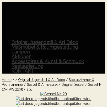
Original Jugendstil & Art Déco
Maßmöbel & Raumgestaltung
Lampen
Aktionen
Accessoires & Kunst & Schmuck
Restaurierung
KONTAKT
Home
/
/
Original Jugendstil & Art Déco
/
Speisezimmer &
Wohnzimmer
/
Sessel & Armsessel
/
Original Sessel
/
Sessel Nr.
29/ WS 2205 – 1 St.