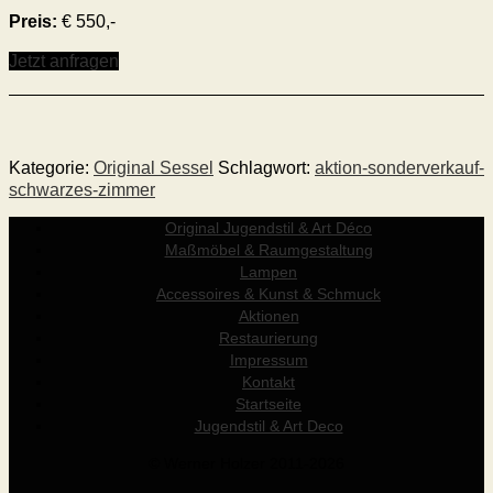
Preis:
€ 550,-
Jetzt anfragen
Kategorie:
Original Sessel
Schlagwort:
aktion-sonderverkauf-
schwarzes-zimmer
Original Jugendstil & Art Déco
Maßmöbel & Raumgestaltung
Lampen
Accessoires & Kunst & Schmuck
Aktionen
Restaurierung
Impressum
Kontakt
Startseite
Jugendstil & Art Deco
© Werner Holzer 2011-2026