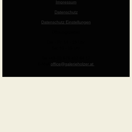
Impressum
Datenschutz
Datenschutz Einstellungen
Öffnungszeiten
Die - Fr: 14 - 19 Uhr
Sa: 10 - 15 Uhr
Tel +43 (0) 676 412 64 17
E-Mail
office@galerieholzer.at